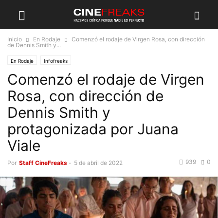
Inicio
En Rodaje
Comenzó el rodaje de Virgen Rosa, con dirección
de Dennis Smith y...
En Rodaje
Infofreaks
Comenzó el rodaje de Virgen
Rosa, con dirección de
Dennis Smith y
protagonizada por Juana
Viale
939
0
Por
Staff CineFreaks
-
5 de abril de 2022