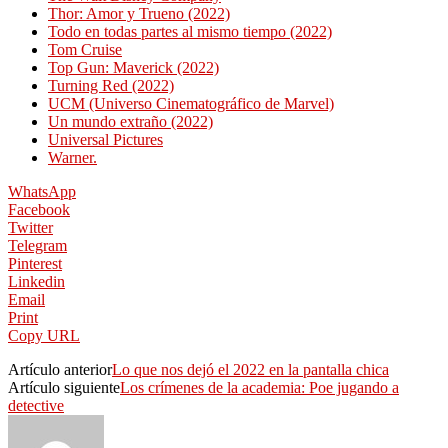
Thor: Amor y Trueno (2022)
Todo en todas partes al mismo tiempo (2022)
Tom Cruise
Top Gun: Maverick (2022)
Turning Red (2022)
UCM (Universo Cinematográfico de Marvel)
Un mundo extraño (2022)
Universal Pictures
Warner.
WhatsApp
Facebook
Twitter
Telegram
Pinterest
Linkedin
Email
Print
Copy URL
Artículo anterior
Lo que nos dejó el 2022 en la pantalla chica
Artículo siguiente
Los crímenes de la academia: Poe jugando a
detective