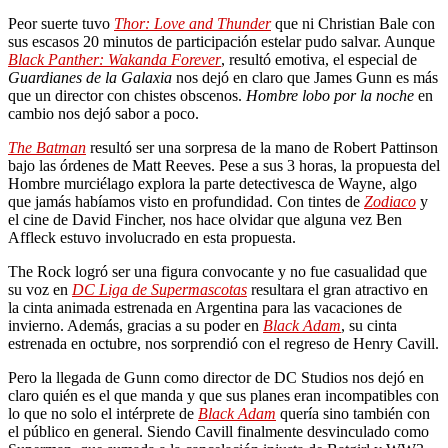
Peor suerte tuvo
Thor: Love and Thunder
que ni Christian Bale con
sus escasos 20 minutos de participación estelar pudo salvar. Aunque
Black Panther: Wakanda Forever
, resultó emotiva, el especial de
Guardianes de la Galaxia
nos dejó en claro que James Gunn es más
que un director con chistes obscenos.
Hombre lobo por la noche
en
cambio nos dejó sabor a poco.
The Batman
resultó ser una sorpresa de la mano de Robert Pattinson
bajo las órdenes de Matt Reeves. Pese a sus 3 horas, la propuesta del
Hombre murciélago explora la parte detectivesca de Wayne, algo
que jamás habíamos visto en profundidad. Con tintes de
Zodiaco
y
el cine de David Fincher, nos hace olvidar que alguna vez Ben
Affleck estuvo involucrado en esta propuesta.
The Rock logró ser una figura convocante y no fue casualidad que
su voz en
DC Liga de Supermascotas
resultara el gran atractivo en
la cinta animada estrenada en Argentina para las vacaciones de
invierno. Además, gracias a su poder en
Black Adam
, su cinta
estrenada en octubre, nos sorprendió con el regreso de Henry Cavill.
Pero la llegada de Gunn como director de DC Studios nos dejó en
claro quién es el que manda y que sus planes eran incompatibles con
lo que no solo el intérprete de
Black Adam
quería sino también con
el público en general. Siendo Cavill finalmente desvinculado como