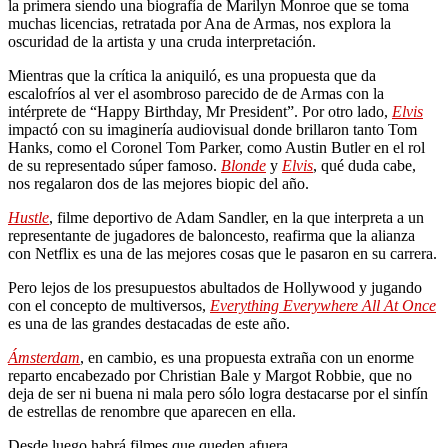
la primera siendo una biografía de Marilyn Monroe que se toma
muchas licencias, retratada por Ana de Armas, nos explora la
oscuridad de la artista y una cruda interpretación.
Mientras que la crítica la aniquiló, es una propuesta que da
escalofríos al ver el asombroso parecido de de Armas con la
intérprete de “Happy Birthday, Mr President”. Por otro lado,
Elvis
impactó con su imaginería audiovisual donde brillaron tanto Tom
Hanks, como el Coronel Tom Parker, como Austin Butler en el rol
de su representado súper famoso.
Blonde
y
Elvis
, qué duda cabe,
nos regalaron dos de las mejores biopic del año.
Hustle
, filme deportivo de Adam Sandler, en la que interpreta a un
representante de jugadores de baloncesto, reafirma que la alianza
con Netflix es una de las mejores cosas que le pasaron en su carrera.
Pero lejos de los presupuestos abultados de Hollywood y jugando
con el concepto de multiversos,
Everything Everywhere All At Once
es una de las grandes destacadas de este año.
Ámsterdam
, en cambio, es una propuesta extraña con un enorme
reparto encabezado por Christian Bale y Margot Robbie, que no
deja de ser ni buena ni mala pero sólo logra destacarse por el sinfín
de estrellas de renombre que aparecen en ella.
Desde luego habrá filmes que queden afuera.