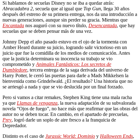
Si hablamos de secuelas Disney no se iba a quedar atrás:
Abracadabra 2
, secuela que al igual que
Top Gun
, llega 30 años
después del estreno de su primera entrega, nos da una introducción a
nuevas generaciones, aunque sin perder su gracia. Mientras que
Encantada
nos auguró con su nuevo título,
Desencantada
, que hay
secuelas que se deben pensar más de una vez.
Johnny Depp el año pasado estuvo en el ojo de la tormenta con
Amber Heard durante su juicio, logrando salir victorioso em un
juicio que fue la comidilla de los medios de comunicación. Antes
que la justicia determinara su inocencia su trabajo se vio
comprometido y
Animales Fantásticos: Los secretos de
Dumbledore
, tercera entrega de la saga derivada del universo de
Harry Potter, le cerró las puertas para darle a Mads Mikkelsen la
bienvenida como Grindelwald. ¿El resultado? Una historia que no
se arriesgó a nada y que se vio deslucida por un final forzado.
Pero si vamos a citar remakes, Stephen King tiene una mala racha
ya que
Llamas de venganza
, la nueva adaptación de su subvalorada
novela “Ojos de fuego”, no hace más que reafirmar que las obras del
autor no se deben tocar. En cambio, en el apartado de precuelas,
Prey
, logró darle un soplo de aire fresco a la franquicia de
Depredador.
Distinto es el caso de
Jurassic World: Dominio
y
Halloween Ends
,