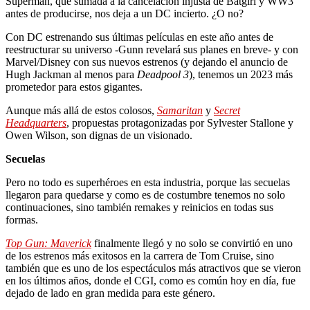
Superman, que sumada a la cancelación injusta de Batgirl y WW3
antes de producirse, nos deja a un DC incierto. ¿O no?
Con DC estrenando sus últimas películas en este año antes de
reestructurar su universo -Gunn revelará sus planes en breve- y con
Marvel/Disney con sus nuevos estrenos (y dejando el anuncio de
Hugh Jackman al menos para
Deadpool 3
), tenemos un 2023 más
prometedor para estos gigantes.
Aunque más allá de estos colosos,
Samaritan
y
Secret
Headquarters
, propuestas protagonizadas por Sylvester Stallone y
Owen Wilson, son dignas de un visionado.
Secuelas
Pero no todo es superhéroes en esta industria, porque las secuelas
llegaron para quedarse y como es de costumbre tenemos no solo
continuaciones, sino también remakes y reinicios en todas sus
formas.
Top Gun: Maverick
finalmente llegó y no solo se convirtió en uno
de los estrenos más exitosos en la carrera de Tom Cruise, sino
también que es uno de los espectáculos más atractivos que se vieron
en los últimos años, donde el CGI, como es común hoy en día, fue
dejado de lado en gran medida para este género.