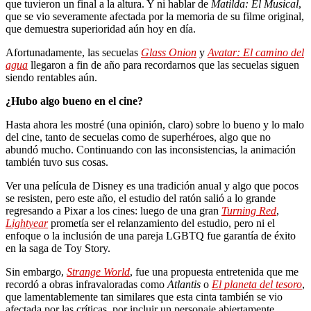
que tuvieron un final a la altura. Y ni hablar de
Matilda: El Musical
,
que se vio severamente afectada por la memoria de su filme original,
que demuestra superioridad aún hoy en día.
Afortunadamente, las secuelas
Glass Onion
y
Avatar: El camino del
agua
llegaron a fin de año para recordarnos que las secuelas siguen
siendo rentables aún.
¿Hubo algo bueno en el cine?
Hasta ahora les mostré (una opinión, claro) sobre lo bueno y lo malo
del cine, tanto de secuelas como de superhéroes, algo que no
abundó mucho. Continuando con las inconsistencias, la animación
también tuvo sus cosas.
Ver una película de Disney es una tradición anual y algo que pocos
se resisten, pero este año, el estudio del ratón salió a lo grande
regresando a Pixar a los cines: luego de una gran
Turning Red
,
Lightyear
prometía ser el relanzamiento del estudio, pero ni el
enfoque o la inclusión de una pareja LGBTQ fue garantía de éxito
en la saga de Toy Story.
Sin embargo,
Strange World
, fue una propuesta entretenida que me
recordó a obras infravaloradas como
Atlantis
o
El planeta del tesoro
,
que lamentablemente tan similares que esta cinta también se vio
afectada por las críticas, por incluir un personaje abiertamente