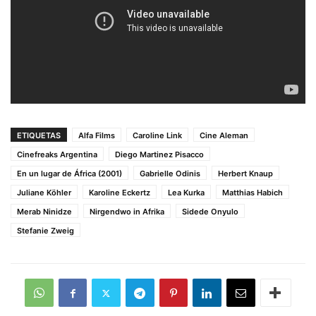
ETIQUETAS
Alfa Films
Caroline Link
Cine Aleman
Cinefreaks Argentina
Diego Martinez Pisacco
En un lugar de África (2001)
Gabrielle Odinis
Herbert Knaup
Juliane Köhler
Karoline Eckertz
Lea Kurka
Matthias Habich
Merab Ninidze
Nirgendwo in Afrika
Sidede Onyulo
Stefanie Zweig