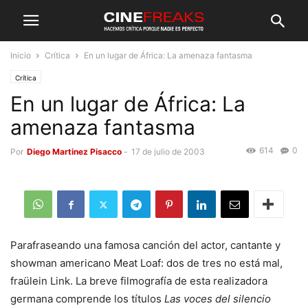
Inicio
Crítica
En un lugar de África: La amenaza fantasma
Crítica
En un lugar de África: La
amenaza fantasma
614
0
Por
Diego Martinez Pisacco
-
17 de julio de 2003
Parafraseando una famosa canción del actor, cantante y
showman americano Meat Loaf: dos de tres no está mal,
fraülein Link. La breve filmografía de esta realizadora
germana comprende los títulos
Las voces del silencio