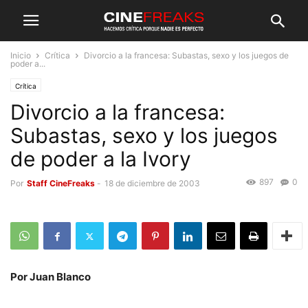
Inicio
Crítica
Divorcio a la francesa: Subastas, sexo y los juegos de
poder a...
Crítica
Divorcio a la francesa:
Subastas, sexo y los juegos
de poder a la Ivory
897
0
Por
Staff CineFreaks
-
18 de diciembre de 2003
Por Juan Blanco