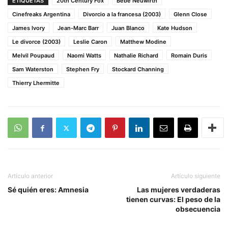
ETIQUETAS
20th Century Fox
Bebe Neuwirth
Cinefreaks Argentina
Divorcio a la francesa (2003)
Glenn Close
James Ivory
Jean-Marc Barr
Juan Blanco
Kate Hudson
Le divorce (2003)
Leslie Caron
Matthew Modine
Melvil Poupaud
Naomi Watts
Nathalie Richard
Romain Duris
Sam Waterston
Stephen Fry
Stockard Channing
Thierry Lhermitte
Artículo anterior
Artículo siguiente
Sé quién eres: Amnesia
Las mujeres verdaderas
tienen curvas: El peso de la
obsecuencia