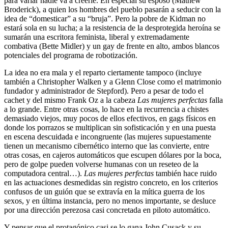
para variar nadie va a creerle. En especial su esposo (Mathew
Broderick), a quien los hombres del pueblo pasarán a seducir con la
idea de “domesticar” a su “bruja”. Pero la pobre de Kidman no
estará sola en su lucha; a la resistencia de la desprotegida heroína se
sumarán una escritora feminista, liberal y extremadamente
combativa (Bette Midler) y un gay de frente en alto, ambos blancos
potenciales del programa de robotización.
La idea no era mala y el reparto ciertamente tampoco (incluye
también a Christopher Walken y a Glenn Close como el matrimonio
fundador y administrador de Stepford). Pero a pesar de todo el
cachet y del mismo Frank Oz a la cabeza
Las mujeres perfectas
falla
a lo
grande. Entre otras cosas, lo hace en la recurrencia a chistes
demasiado viejos, muy pocos de ellos efectivos, en gags físicos en
donde los porrazos se multiplican sin sofisticación y en una puesta
en escena descuidada e incongruente (las mujeres supuestamente
tienen un mecanismo cibernético interno que las convierte, entre
otras cosas, en cajeros automáticos que escupen dólares por la boca,
pero de golpe pueden volverse humanas con un reseteo de la
computadora central…).
Las mujeres perfectas
también hace ruido
en las actuaciones desmedidas sin registro concreto, en los criterios
confusos de un guión que se extravía en la mítica guerra de los
sexos, y en última instancia, pero no menos importante, se desluce
por una dirección perezosa casi concretada en piloto automático.
Y pensar que el protagónico casi se lo gana John Cusack y su