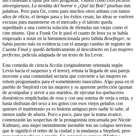
sus comedias u optar por otro programa. Títulos como
Dos pícaros
sinvergüenzas
,
La tiendita del horror
o
¿Qué tal Bob?
prueban mis
palabras. Pero para Oz, como para muchos otros artistas con tantos
años de oficio, el
tiempo pasa y los éxitos cesan; las ideas se vuelven
excusas para mantenerse en el mercado y el talento queda
supeditado a una correcta solución de fórmulas tan viejas como el
cine mismo. Que a Frank Oz le pasó el cuarto de hora ya se había
empezado a notar en la bienintencionada pero fallida
Bowfinger
, se
había puesto más en evidencia con el amargo cambio de registro de
Cuenta Final
y quedó definitivamente al descubierto en
Las mujeres
perfectas
, película adaptada de un texto de Ira Levin.
Esta comedia de ciencia ficción (originalmente orientada según
Levin hacia el suspenso y el terror), retrata la llegada de una pareja
inocente a una comunidad sectaria que convierte a las mujeres en
robots programados para el sometimiento masculino. Algo pasa en el
pueblo de Stepford con las mujeres y su aparente perfección (gustan
de acompañar y servir a sus maridos, de ejecutar los quehaceres
domésticos empilchadas de rosa y con una sonrisa de oreja a oreja, y
hasta disfrutan del sexo a los gritos con esos viejos pelados con
quienes el matrimonio ya es historia antigua) pero nadie lo sabe, al
menos nadie de afuera. Poco a poco, para que la trama avance,
comenzarán las sospechas de la protagonista (encarnada por Nicole
Kidman), una mujer mentalmente inestable tras un colapso nervioso
que le significó el retiro de la ciudad y la mudanza a Stepford, pero