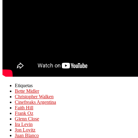
Etiquetas
Bette Midler
Christopher Walken
Cinefreaks Argentina
Faith Hill
Frank Oz
Glenn Close
Ira Levin
Jon Lovitz
Juan Blanco