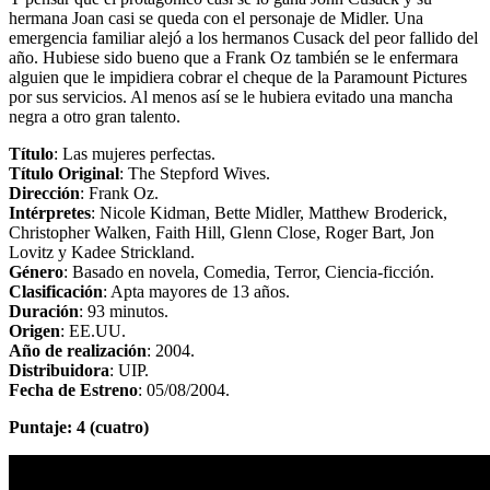
hermana Joan casi se queda con el personaje de Midler. Una
emergencia familiar alejó a los hermanos Cusack del peor fallido del
año. Hubiese sido bueno que a Frank Oz también se le enfermara
alguien que le impidiera cobrar el cheque de la Paramount Pictures
por sus servicios. Al menos así se le hubiera evitado una mancha
negra a otro gran talento.
Título
: Las mujeres perfectas.
Título Original
: The Stepford Wives.
Dirección
: Frank Oz.
Intérpretes
: Nicole Kidman, Bette Midler, Matthew Broderick,
Christopher Walken, Faith Hill, Glenn Close, Roger Bart, Jon
Lovitz y Kadee Strickland.
Género
: Basado en novela, Comedia, Terror, Ciencia-ficción.
Clasificación
: Apta mayores de 13 años.
Duración
: 93 minutos.
Origen
: EE.UU.
Año de realización
: 2004.
Distribuidora
: UIP.
Fecha de Estreno
: 05/08/2004.
Puntaje: 4 (cuatro)