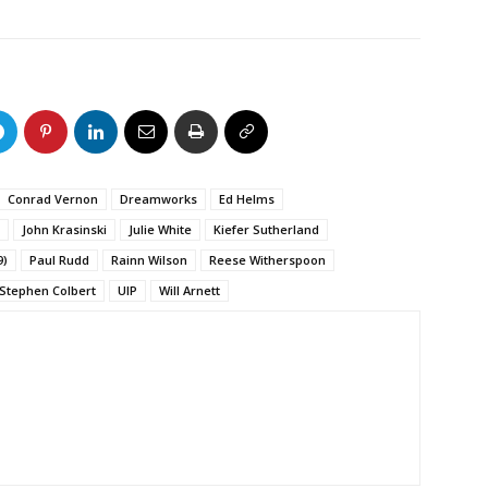
Conrad Vernon
Dreamworks
Ed Helms
John Krasinski
Julie White
Kiefer Sutherland
9)
Paul Rudd
Rainn Wilson
Reese Witherspoon
Stephen Colbert
UIP
Will Arnett