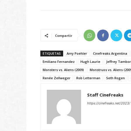
Compartir
ETIQUETAS
Amy Poehler
Cinefreaks Argentina
Emiliano Fernandez
Hugh Laurie
Jeffrey Tambor
Monsters vs. Aliens (2009)
Monstruos vs. Aliens (200
Renée Zellweger
Rob Letterman
Seth Rogen
Staff CineFreaks
https://cinefreaks.net/2023/