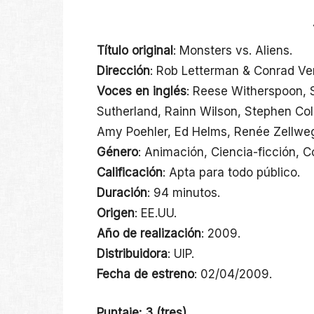
Título original
: Monsters vs. Aliens.
Dirección
: Rob Letterman & Conrad Ve
Voces en inglés
: Reese Witherspoon, S
Sutherland, Rainn Wilson, Stephen Colb
Amy Poehler, Ed Helms, Renée Zellweg
Género
: Animación, Ciencia-ficción, 
Calificación
: Apta para todo público.
Duración
: 94 minutos.
Origen
: EE.UU.
Año de realización
: 2009.
Distribuidora
: UIP.
Fecha de estreno
: 02/04/2009.
Puntaje: 3 (tres)