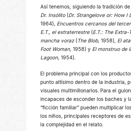
Así tenemos, siguiendo la tradición 
Dr. Insólito
(
Dr. Strangelove or: How I
1964),
Encuentros cercanos del tercer
E.T., el extraterrestre
(
E.T.: The Extra-T
mancha voraz
(
The Blob
, 1958),
El at
Foot Woman
, 1958) y
El monstruo de l
Lagoon
, 1954).
El problema principal con los producto
punto altísimo dentro de la industria, p
visuales multimillonarios. Para el guio
incapaces de esconder los baches y la
“ficción familiar” pueden multiplicar l
los niños, principales receptores de e
la complejidad en el relato.