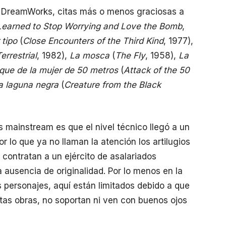
de DreamWorks, citas más o menos graciosas a
 Learned to Stop Worrying and Love the Bomb
,
 tipo
(
Close Encounters of the Third Kind
, 1977),
errestrial
, 1982),
La mosca
(
The Fly
, 1958),
La
aque de la mujer de 50 metros
(
Attack of the 50
a laguna negra
(
Creature from the Black
s mainstream es que el nivel técnico llegó a un
or lo que ya no llaman la atención los artilugios
n contratan a un ejército de asalariados
 ausencia de originalidad. Por lo menos en la
os personajes, aquí están limitados debido a que
stas obras, no soportan ni ven con buenos ojos