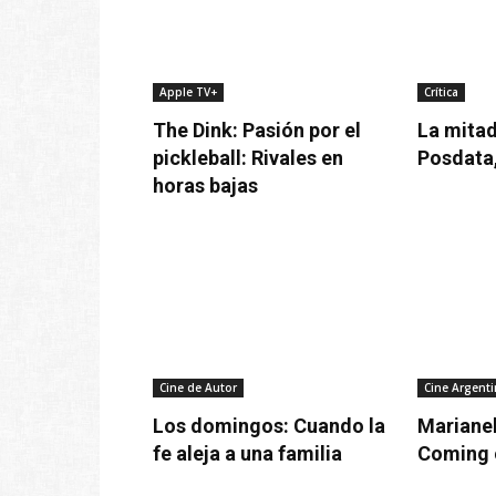
Apple TV+
Crítica
The Dink: Pasión por el
La mitad
pickleball: Rivales en
Posdata,
horas bajas
Cine de Autor
Cine Argent
Los domingos: Cuando la
Marianel
fe aleja a una familia
Coming o