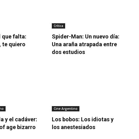
Crítica
 que falta:
Spider-Man: Un nuevo día:
 te quiero
Una araña atrapada entre
dos estudios
ino
Cine Argentino
a y el cadáver:
Los bobos: Los idiotas y
f age bizarro
los anestesiados