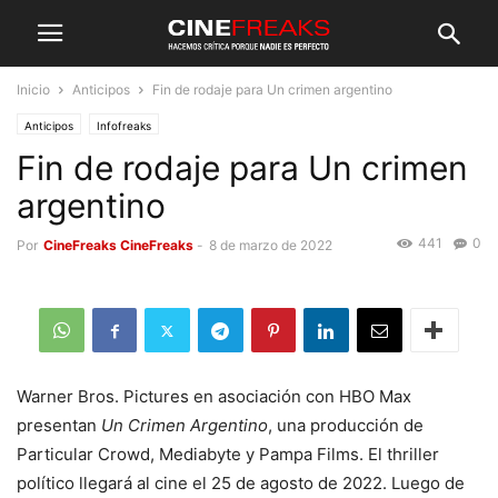
Inicio
Anticipos
Fin de rodaje para Un crimen argentino
Anticipos
Infofreaks
Fin de rodaje para Un crimen
argentino
441
0
Por
CineFreaks CineFreaks
-
8 de marzo de 2022
Warner Bros. Pictures en asociación con HBO Max
presentan
Un Crimen Argentino
, una producción de
Particular Crowd, Mediabyte y Pampa Films. El thriller
político llegará al cine el 25 de agosto de 2022. Luego de