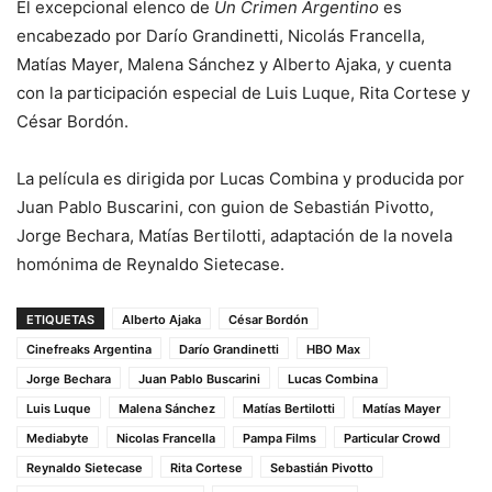
El excepcional elenco de
Un Crimen Argentino
es
encabezado por Darío Grandinetti, Nicolás Francella,
Matías Mayer, Malena Sánchez y Alberto Ajaka, y cuenta
con la participación especial de Luis Luque, Rita Cortese y
César Bordón.
La película es dirigida por Lucas Combina y producida por
Juan Pablo Buscarini, con guion de Sebastián Pivotto,
Jorge Bechara, Matías Bertilotti, adaptación de la novela
homónima de Reynaldo Sietecase.
ETIQUETAS
Alberto Ajaka
César Bordón
Cinefreaks Argentina
Darío Grandinetti
HBO Max
Jorge Bechara
Juan Pablo Buscarini
Lucas Combina
Luis Luque
Malena Sánchez
Matías Bertilotti
Matías Mayer
Mediabyte
Nicolas Francella
Pampa Films
Particular Crowd
Reynaldo Sietecase
Rita Cortese
Sebastián Pivotto