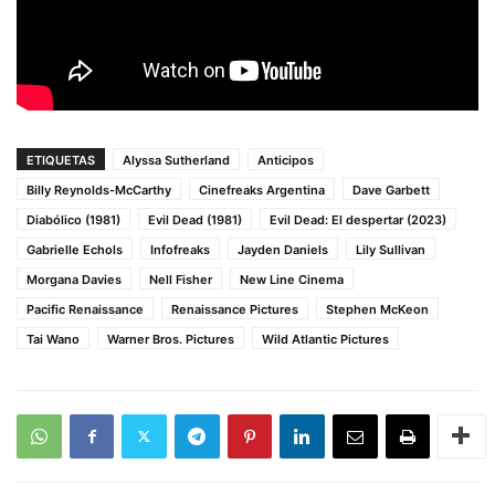
ETIQUETAS
Alyssa Sutherland
Anticipos
Billy Reynolds-McCarthy
Cinefreaks Argentina
Dave Garbett
Diabólico (1981)
Evil Dead (1981)
Evil Dead: El despertar (2023)
Gabrielle Echols
Infofreaks
Jayden Daniels
Lily Sullivan
Morgana Davies
Nell Fisher
New Line Cinema
Pacific Renaissance
Renaissance Pictures
Stephen McKeon
Tai Wano
Warner Bros. Pictures
Wild Atlantic Pictures