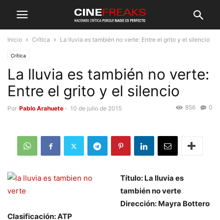
Inicio
Crítica
La lluvia es también no verte: Entre el grito y el silencio
Crítica
La lluvia es también no verte:
Entre el grito y el silencio
856
0
Por
Pablo Arahuete
-
10 de julio de 2015
Título: La lluvia es
también no verte
Dirección: Mayra Bottero
Clasificación: ATP